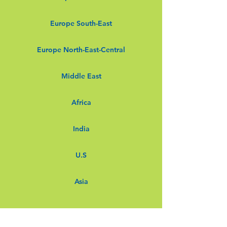
Europe South-East
Europe North-East-Central
Middle East
Africa
India
U.S
Asia
Biomedica